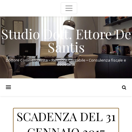
Studio Dott. Ettore De
Santis
Dottore Commercialista – Revisore Contabile • Consulenza fiscale e
societaria
SCADENZA DEL 31
GENNAIO 2017