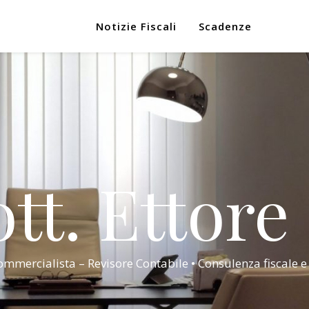
Notizie Fiscali
Scadenze
tt. Ettore
mmercialista – Revisore Contabile • Consulenza fiscale e