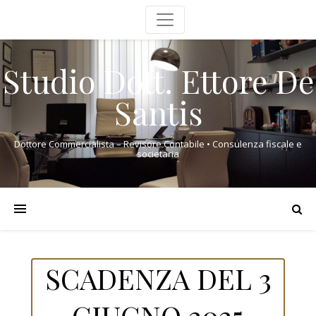
Studio Dott. Ettore De
Santis
Dottore Commercialista – Revisore Contabile • Consulenza fiscale e
societaria
SCADENZA DEL 3
GIUGNO 2025