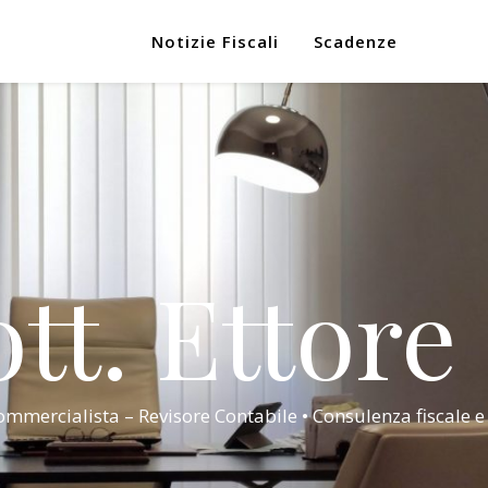
Notizie Fiscali
Scadenze
tt. Ettore
mmercialista – Revisore Contabile • Consulenza fiscale e