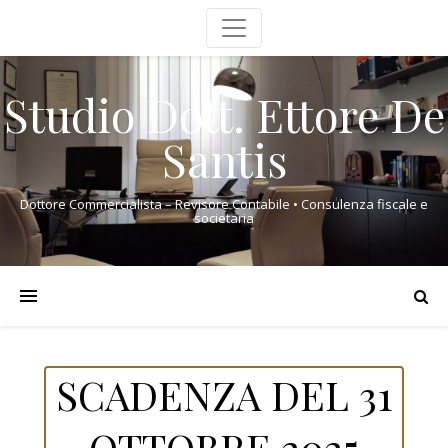
Studio Dott. Ettore De
Santis
Dottore Commercialista – Revisore Contabile • Consulenza fiscale e
societaria
SCADENZA DEL 31
OTTOBRE 2025