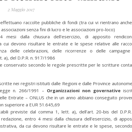
2 Maggio 2017
effettuano raccolte pubbliche di fondi (tra cui vi rientrano anche
 associazioni senza fini di lucro e le associazioni pro-loco)
 mesi dalla chiusura dell'esercizio, di apposito rendicon
 cui devono risultare le entrate e le spese relative alle racco
anza delle celebrazioni, delle ricorrenze o delle campagne
tt. a), del D.P.R. n. 917/1986
 conservato secondo le regole prescritte per le scritture contab
scritte nei registri istituiti dalle Regioni e dalle Province autonome
a legge n. 266/1991 –
Organizzazioni non governative
iscr
 delle Entrate – ONLUS che in un anno abbiano conseguito proven
 non superiore a EUR 51.645,69
abili previste dal comma 1, lett. a), dell'art. 20-bis del D.P.R.
edazione, entro 4 mesi dalla chiusura dell'esercizio, di appos
strativa, da cui devono risultare le entrate e le spese, secondo