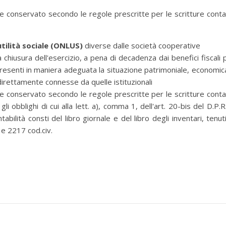
 conservato secondo le regole prescritte per le scritture contab
utilità sociale (ONLUS)
diverse dalle società cooperative
chiusura dell'esercizio, a pena di decadenza dai benefici fiscali 
esenti in maniera adeguata la situazione patrimoniale, economic
 direttamente connesse da quelle istituzionali
 conservato secondo le regole prescritte per le scritture contab
li obblighi di cui alla lett. a), comma 1, dell'art. 20-bis del D.P.R.
bilità consti del libro giornale e del libro degli inventari, tenuti
6 e 2217 cod.civ.