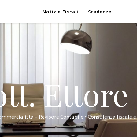
Notizie Fiscali
Scadenze
tt. Ettore
mmercialista – Revisore Contabile • Consulenza fiscale e