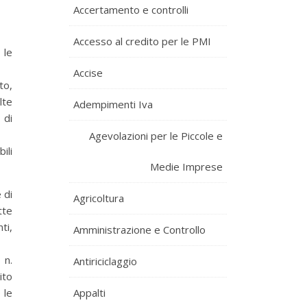
Accertamento e controlli
Accesso al credito per le PMI
 le
Accise
to,
lte
Adempimenti Iva
 di
Agevolazioni per le Piccole e
ili
Medie Imprese
 di
Agricoltura
itte
ti,
Amministrazione e Controllo
 n.
Antiriciclaggio
ito
 le
Appalti