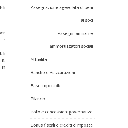
Assegnazione agevolata di beni
ili
ai soci
per
Assegni familiari e
a e
ammortizzatori sociali
ili
Attualità
 n.
 in
Banche e Assicurazioni
Base imponibile
Bilancio
Bollo e concessioni governative
Bonus fiscali e crediti d'imposta