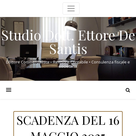
Studio Dott. Ettore De
Santis
Dottore Commercialista – Revisore Contabile • Consulenza fiscale e
societaria
SCADENZA DEL 16
MAGGIO 2025