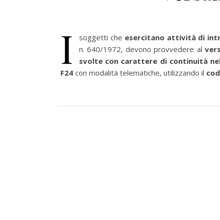
I
soggetti che
esercitano attività di in
n. 640/1972, devono provvedere al
ver
svolte con carattere di continuità n
F24
con modalità telematiche, utilizzando il
cod