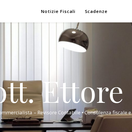
Notizie Fiscali
Scadenze
tt. Ettore
mmercialista – Revisore Contabile • Consulenza fiscale e