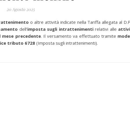
20 Agosto 2025
trattenimento
o altre attività indicate nella Tariffa allegata al D.P
samento
dell’
imposta sugli intrattenimenti
relativi alle
attiv
el mese precedente
. Il versamento va effettuato tramite
mode
ice tributo 6728
(Imposta sugli intrattenimenti).