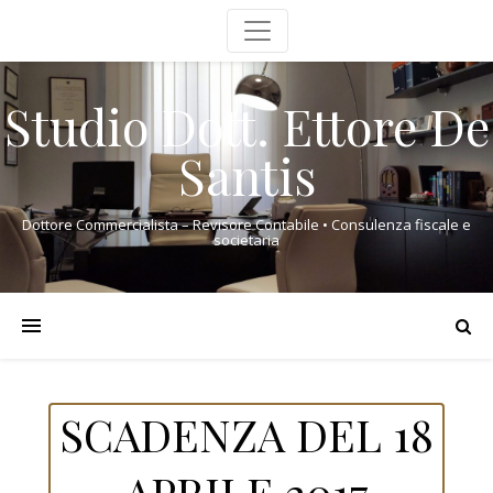
Studio Dott. Ettore De
Santis
Dottore Commercialista – Revisore Contabile • Consulenza fiscale e
societaria
SCADENZA DEL 18
APRILE 2017