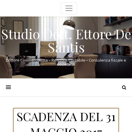
Studio Dott. Ettore De
Santis
Dottore Commercialista – Revisore Contabile • Consulenza fiscale e
societaria
SCADENZA DEL 31
MAGGIO 2017