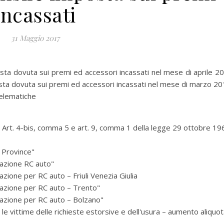
incassati
31 Maggio 2017
ta dovuta sui premi ed accessori incassati nel mese di aprile 2
osta dovuta sui premi ed accessori incassati nel mese di marzo 2
elematiche
– Art. 4-bis, comma 5 e art. 9, comma 1 della legge 29 ottobre 19
 Province"
razione RC auto"
azione per RC auto – Friuli Venezia Giulia
razione per RC auto – Trento"
razione per RC auto – Bolzano"
 le vittime delle richieste estorsive e dell'usura – aumento aliquo