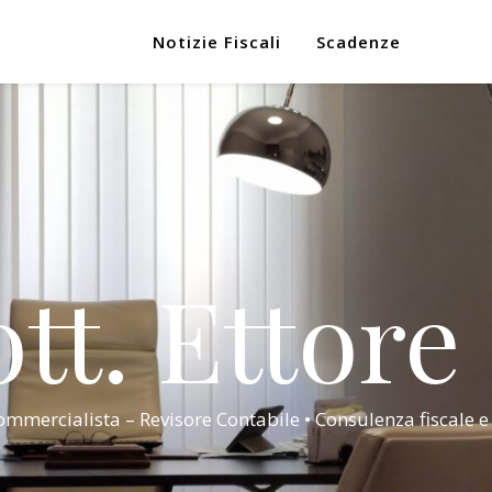
Notizie Fiscali
Scadenze
tt. Ettore
mmercialista – Revisore Contabile • Consulenza fiscale e