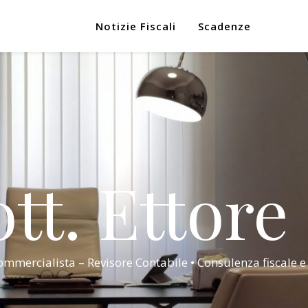
Notizie Fiscali
Scadenze
tt. Ettore
mmercialista – Revisore Contabile • Consulenza fiscale e