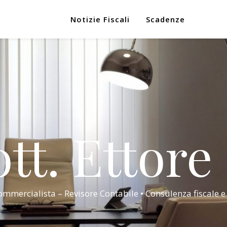
Notizie Fiscali
Scadenze
tt. Ettore
mmercialista – Revisore Contabile • Consulenza fiscale e