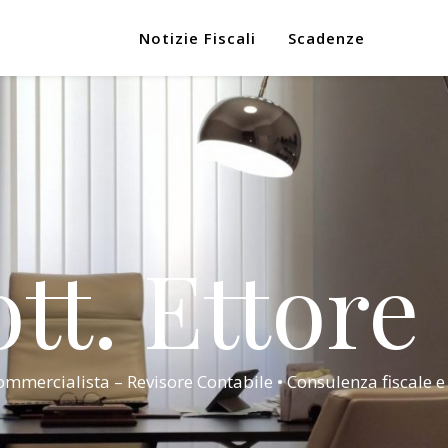
Notizie Fiscali
Scadenze
tt. Ettore
mmercialista – Revisore Contabile • Consulenza fiscale e