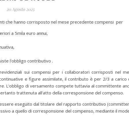
20 Agosto 2025
nti che hanno corrisposto nel mese precedente compensi per
eriori a 5mila euro annui,
nuativa,
iste l'obbligo contributivo .
idenziali sui compensi per i collaboratori corrisposti nel m
ontinuative e figure assimilate, il contributo è per 2/3 a carico 
ore. L'obbligo di versamento compete tuttavia al committente an
 pertanto trattenuta all'atto della corresponsione del compenso.
ssere eseguito dal titolare del rapporto contributivo (committe
essivo a quello di corresponsione del compenso, mediante il mode