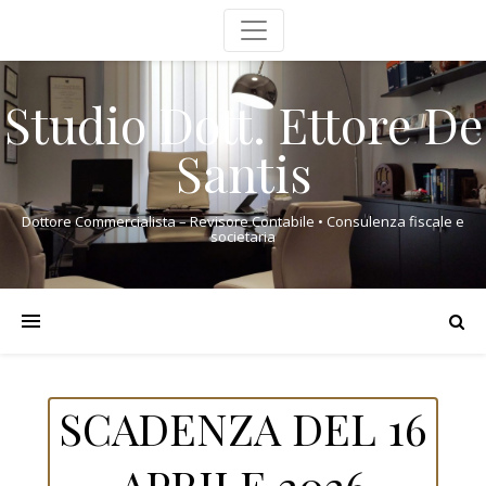
Studio Dott. Ettore De
Santis
Dottore Commercialista – Revisore Contabile • Consulenza fiscale e
societaria
SCADENZA DEL 16
APRILE 2026