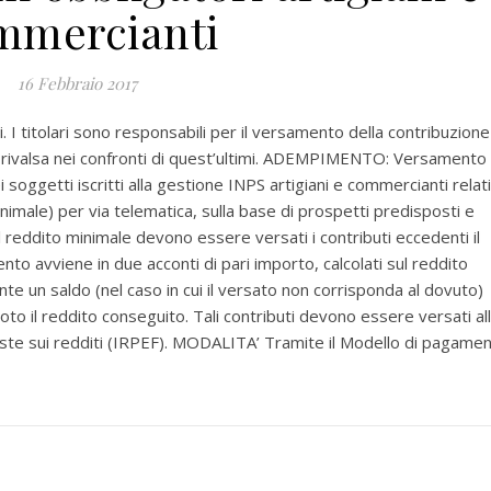
mmercianti
16 Febbraio 2017
 titolari sono responsabili per il versamento della contribuzione
o di rivalsa nei confronti di quest’ultimi. ADEMPIMENTO: Versamento
 soggetti iscritti alla gestione INPS artigiani e commercianti relati
nimale) per via telematica, sulla base di prospetti predisposti e
 il reddito minimale devono essere versati i contributi eccedenti il
nto avviene in due acconti di pari importo, calcolati sul reddito
 un saldo (nel caso in cui il versato non corrisponda al dovuto)
to il reddito conseguito. Tali contributi devono essere versati al
ste sui redditi (IRPEF). MODALITA’ Tramite il Modello di pagame