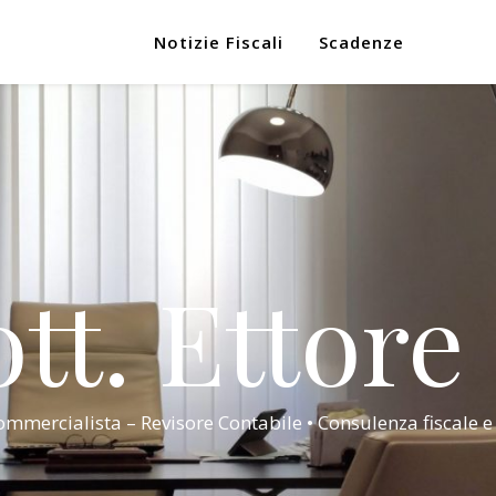
Notizie Fiscali
Scadenze
tt. Ettore
mmercialista – Revisore Contabile • Consulenza fiscale e