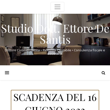
Studio Dott. Ettore De
Santis
Dottore Commercialista – Revisore Contabile • Consulenza fiscale e
societaria
SCADENZA DEL 16
GIUGNO 2022