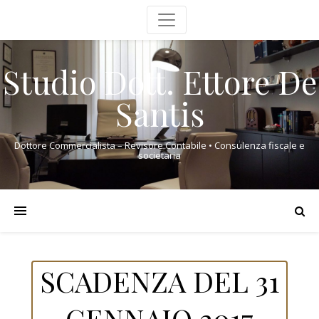
Studio Dott. Ettore De
Santis
Dottore Commercialista – Revisore Contabile • Consulenza fiscale e
societaria
SCADENZA DEL 31
GENNAIO 2017