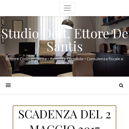
Studio Dott. Ettore De
Santis
Dottore Commercialista – Revisore Contabile • Consulenza fiscale e
societaria
SCADENZA DEL 2
MAGGIO 2017