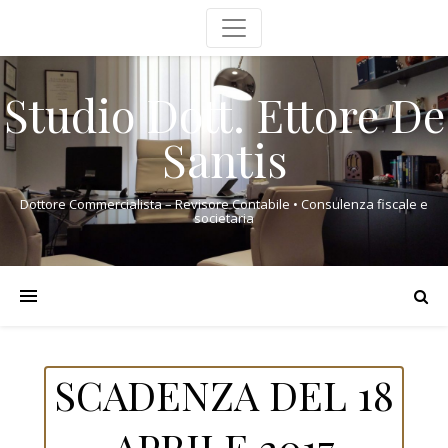
Studio Dott. Ettore De
Santis
Dottore Commercialista – Revisore Contabile • Consulenza fiscale e
societaria
SCADENZA DEL 18
APRILE 2017