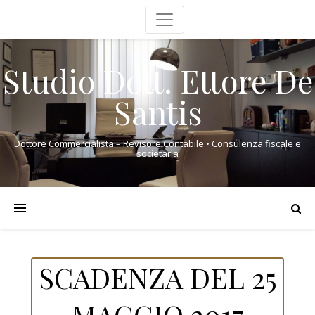
Studio Dott. Ettore De
Santis
Dottore Commercialista – Revisore Contabile • Consulenza fiscale e
societaria
SCADENZA DEL 25
MAGGIO 2017