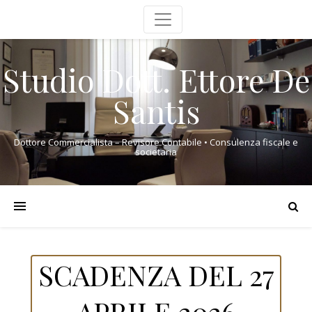
Studio Dott. Ettore De
Santis
Dottore Commercialista – Revisore Contabile • Consulenza fiscale e
societaria
SCADENZA DEL 27
APRILE 2026