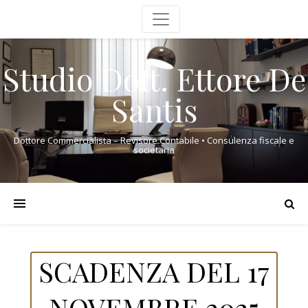
Studio Dott. Ettore De
Santis
Dottore Commercialista – Revisore Contabile • Consulenza fiscale e
societaria
SCADENZA DEL 17
NOVEMBRE 2025