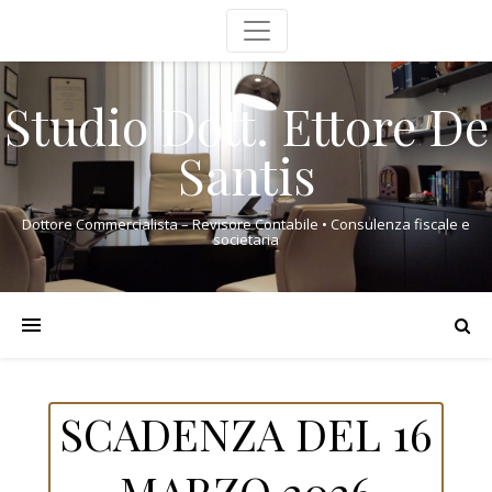
Studio Dott. Ettore De
Santis
Dottore Commercialista – Revisore Contabile • Consulenza fiscale e
societaria
SCADENZA DEL 16
MARZO 2026