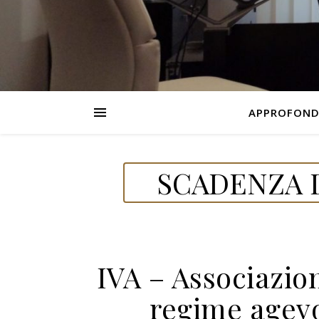
APPROFOND
SCADENZA D
IVA – Associazion
regime agevo