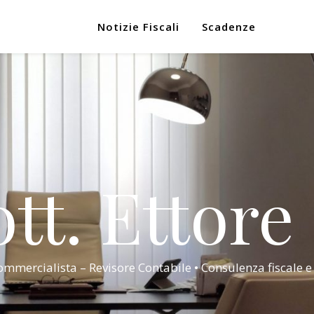
Notizie Fiscali
Scadenze
tt. Ettore
mmercialista – Revisore Contabile • Consulenza fiscale e