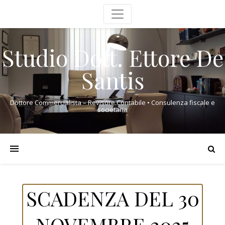
Studio Dott. Ettore De
Santis
Dottore Commercialista – Revisore Contabile • Consulenza fiscale e
societaria
SCADENZA DEL 30
NOVEMBRE 2025