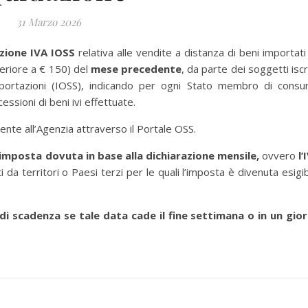
31 Marzo 2026
azione IVA IOSS
relativa alle vendite a distanza di beni importati 
periore a € 150) del
mese precedente
, da parte dei soggetti iscri
importazioni (IOSS), indicando per ogni Stato membro di cons
cessioni di beni ivi effettuate.
ente all’Agenzia attraverso il Portale OSS.
imposta dovuta in base alla dichiarazione mensile,
ovvero
l’
i da territori o Paesi terzi per le quali l’imposta è divenuta esigib
di scadenza se tale data cade il fine settimana o in un gio