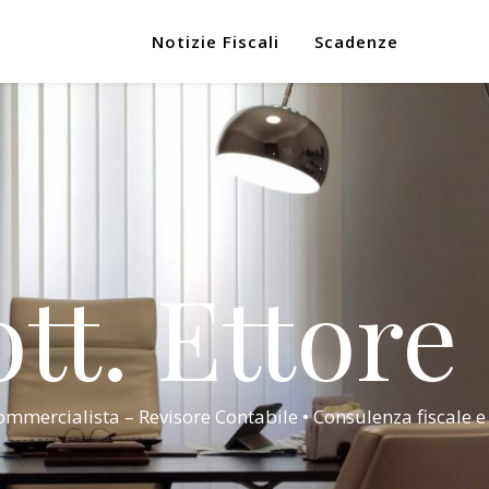
Notizie Fiscali
Scadenze
tt. Ettore
mmercialista – Revisore Contabile • Consulenza fiscale e