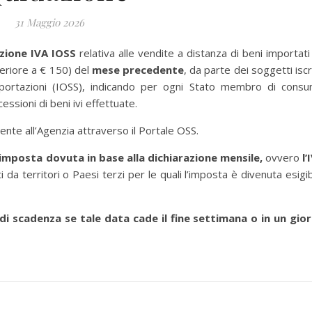
31 Maggio 2026
azione IVA IOSS
relativa alle vendite a distanza di beni importati 
periore a € 150) del
mese precedente
, da parte dei soggetti iscri
importazioni (IOSS), indicando per ogni Stato membro di cons
cessioni di beni ivi effettuate.
ente all’Agenzia attraverso il Portale OSS.
imposta dovuta in base alla dichiarazione mensile,
ovvero
l’
i da territori o Paesi terzi per le quali l’imposta è divenuta esigib
di scadenza se tale data cade il fine settimana o in un gio