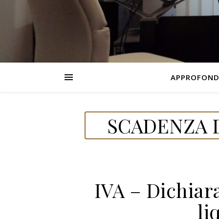
APPROFOND
SCADENZA D
IVA – Dichiar
li