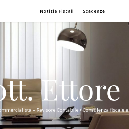
Notizie Fiscali
Scadenze
tt. Ettore
mmercialista – Revisore Contabile • Consulenza fiscale e