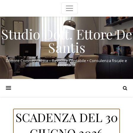
Studio Dott. Ettore De
Santis
Dottore Commercialista – Revisore Contabile • Consulenza fiscale e
societaria
SCADENZA DEL 30
GIUGNO 2026