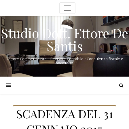
Studio Dott. Ettore De
Santis
Dottore Commercialista – Revisore Contabile • Consulenza fiscale e
societaria
SCADENZA DEL 31
GENNAIO 2017