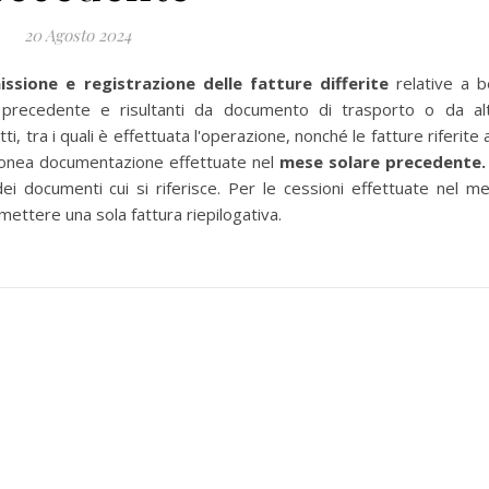
20 Agosto 2024
missione e registrazione delle fatture differite
relative a b
 precedente e risultanti da documento di trasporto o da al
, tra i quali è effettuata l'operazione, nonché le fatture riferite a
o idonea documentazione effettuate nel
mese solare precedente
i documenti cui si riferisce. Per le cessioni effettuate nel m
mettere una sola fattura riepilogativa.