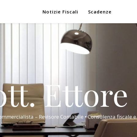
Notizie Fiscali
Scadenze
tt. Ettore
mmercialista – Revisore Contabile • Consulenza fiscale e