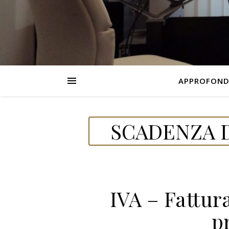
APPROFOND
SCADENZA D
IVA – Fattur
p