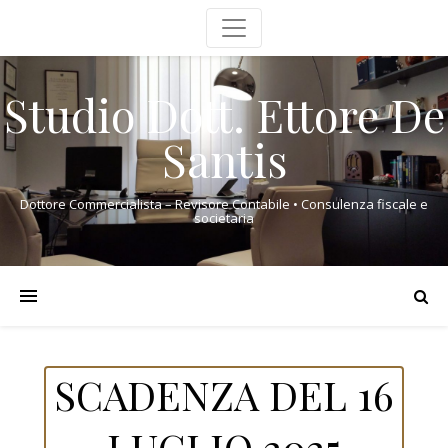
Studio Dott. Ettore De
Santis
Dottore Commercialista – Revisore Contabile • Consulenza fiscale e
societaria
SCADENZA DEL 16
LUGLIO 2025