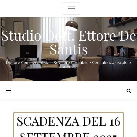
Studio Dott. Ettore De
Santis
Dottore Commercialista – Revisore Contabile • Consulenza fiscale e
societaria
SCADENZA DEL 16
SETTEMBRE 2025