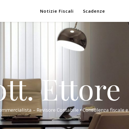
Notizie Fiscali
Scadenze
tt. Ettore
mmercialista – Revisore Contabile • Consulenza fiscale e