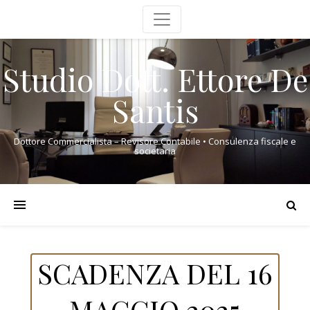
Studio Dott. Ettore De
Santis
Dottore Commercialista – Revisore Contabile • Consulenza fiscale e
societaria
SCADENZA DEL 16
MAGGIO 2025