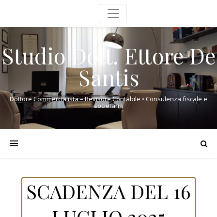
Studio Dott. Ettore De
Santis
Dottore Commercialista – Revisore Contabile • Consulenza fiscale e
societaria
SCADENZA DEL 16
LUGLIO 2025