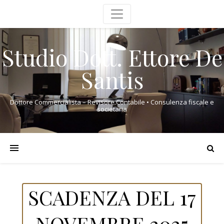
Studio Dott. Ettore De
Santis
Dottore Commercialista – Revisore Contabile • Consulenza fiscale e
societaria
SCADENZA DEL 17
NOVEMBRE 2025