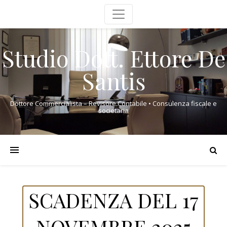
Studio Dott. Ettore De
Santis
Dottore Commercialista – Revisore Contabile • Consulenza fiscale e
societaria
SCADENZA DEL 17
NOVEMBRE 2025