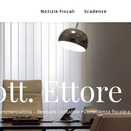
Notizie Fiscali
Scadenze
tt. Ettore
mmercialista – Revisore Contabile • Consulenza fiscale e