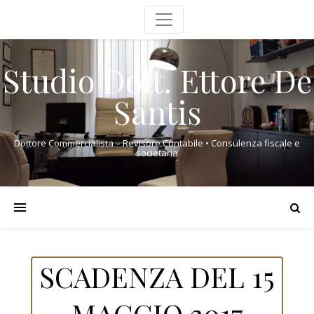
Studio Dott. Ettore De
Santis
Dottore Commercialista – Revisore Contabile • Consulenza fiscale e
societaria
SCADENZA DEL 15
MAGGIO 2017