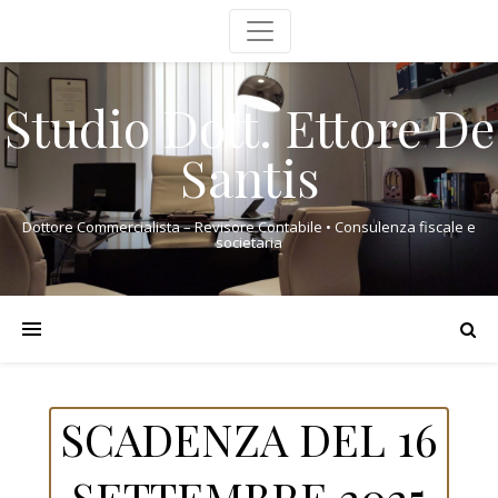
Studio Dott. Ettore De
Santis
Dottore Commercialista – Revisore Contabile • Consulenza fiscale e
societaria
SCADENZA DEL 16
SETTEMBRE 2025