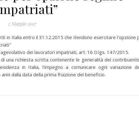
impatriati”
2 Maggio 2017
ti in Italia entro il 31.12.2015 che itendono esercitare l'opzione 
riati"
volativo dei lavoratori impatriati, art. 16 D.lgs. 147/2015.
 una richiesta scritta contenente le generalità del contribuente,
 residenza in Italia, l'impegno a comunicare ogni variazione de
anni dalla data della prima fruizione del beneficio.