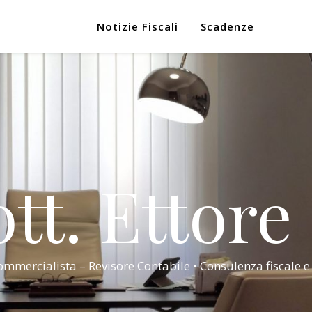
Notizie Fiscali
Scadenze
tt. Ettore
mmercialista – Revisore Contabile • Consulenza fiscale e