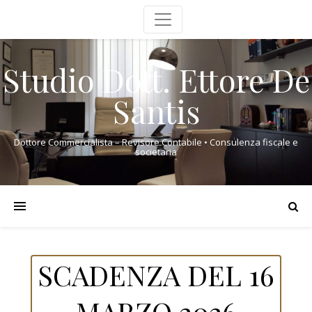
Studio Dott. Ettore De
Santis
Dottore Commercialista – Revisore Contabile • Consulenza fiscale e
societaria
SCADENZA DEL 16
MARZO 2026