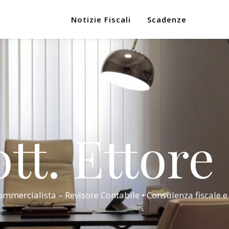
Notizie Fiscali
Scadenze
tt. Ettore
mmercialista – Revisore Contabile • Consulenza fiscale e