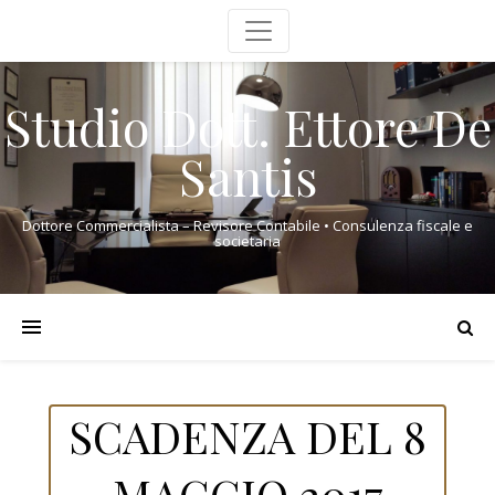
Studio Dott. Ettore De
Santis
Dottore Commercialista – Revisore Contabile • Consulenza fiscale e
societaria
SCADENZA DEL 8
MAGGIO 2017