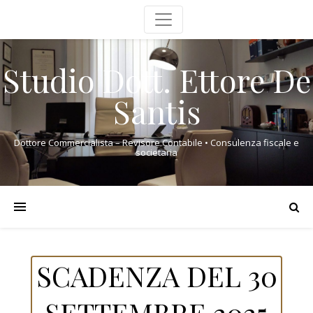
Studio Dott. Ettore De
Santis
Dottore Commercialista – Revisore Contabile • Consulenza fiscale e
societaria
SCADENZA DEL 30
SETTEMBRE 2025