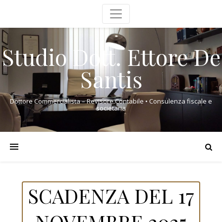
Studio Dott. Ettore De
Santis
Dottore Commercialista – Revisore Contabile • Consulenza fiscale e
societaria
SCADENZA DEL 17
NOVEMBRE 2025