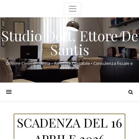
Studio Dott. Ettore De
Santis
Dottore Commercialista – Revisore Contabile • Consulenza fiscale e
societaria
SCADENZA DEL 16
APRILE 2026