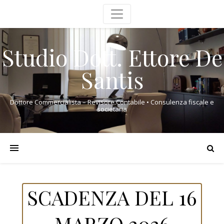
Studio Dott. Ettore De
Santis
Dottore Commercialista – Revisore Contabile • Consulenza fiscale e
societaria
SCADENZA DEL 16
MARZO 2026