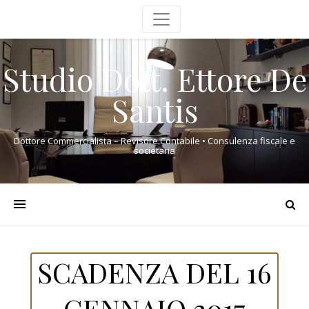
Studio Dott. Ettore De
Santis
Dottore Commercialista – Revisore Contabile • Consulenza fiscale e
societaria
SCADENZA DEL 16
GENNAIO 2017